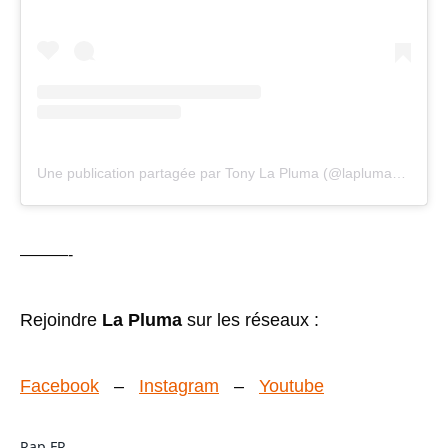
Une publication partagée par Tony La Pluma (@laplumaofficiel)
———-
Rejoindre
La Pluma
sur les réseaux :
Facebook
–
Instagram
–
Youtube
Rap FR