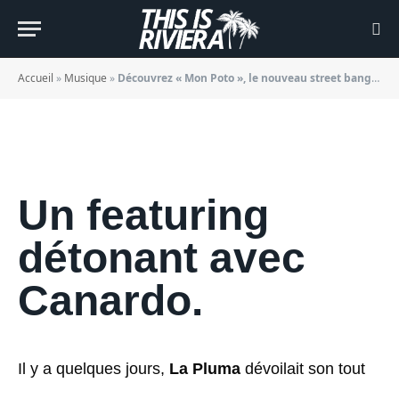
La Pluma
BY
JADE MORGANE BLOGGER
17/09/2022
Accueil
»
Musique
»
Découvrez « Mon Poto », le nouveau street banger signé La Pluma
Un featuring
détonant avec
Canardo.
Il y a quelques jours,
La Pluma
dévoilait son tout