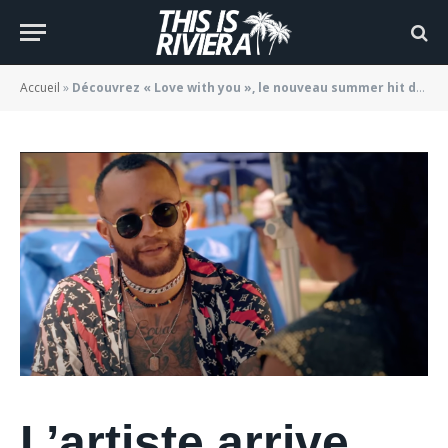
LEMETHANE
BY
JADE MORGANE BLOGGER
02/07/2022
Accueil
»
Découvrez « Love with you », le nouveau summer hit de LEMETHANE
L’artiste arrive