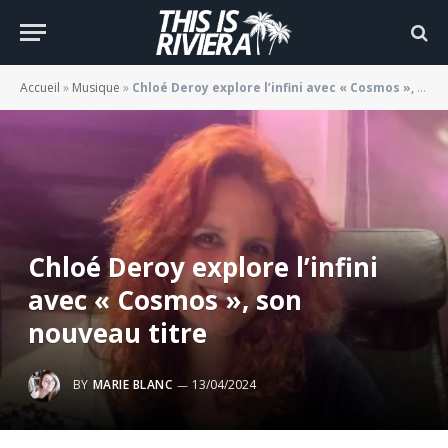
Accueil
»
Musique
»
Chloé Deroy explore l’infini avec « Cosmos », son nouveau titre
Chloé Deroy explore l’infini
avec « Cosmos », son
nouveau titre
BY
MARIE BLANC
13/04/2024