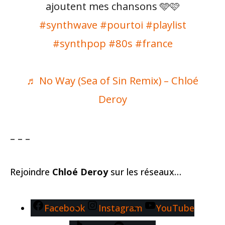
ajoutent mes chansons 🩵🩷
#synthwave
#pourtoi
#playlist
#synthpop
#80s
#france
♬ No Way (Sea of Sin Remix) – Chloé
Deroy
– – –
Rejoindre
Chloé Deroy
sur les réseaux…
Facebook
Instagram
YouTube