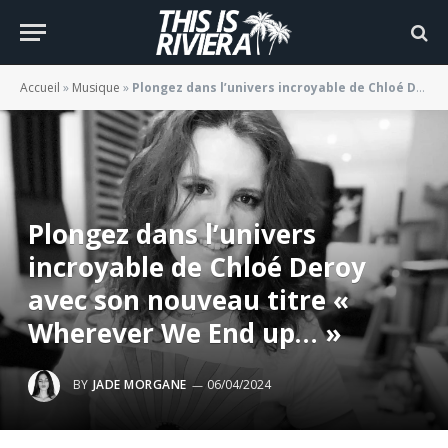
Accueil
»
Musique
»
Plongez dans l’univers incroyable de Chloé Deroy avec son nouveau titre « Wherever We End up… »
Plongez dans l’univers
incroyable de Chloé Deroy
avec son nouveau titre «
Wherever We End up… »
BY
JADE MORGANE
06/04/2024