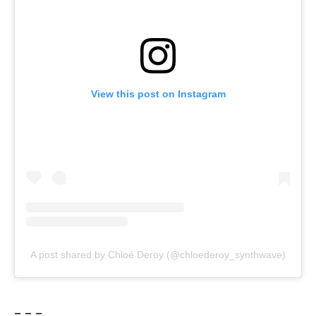
View this post on Instagram
A post shared by Chloé Deroy (@chloederoy_synthwave)
– – –