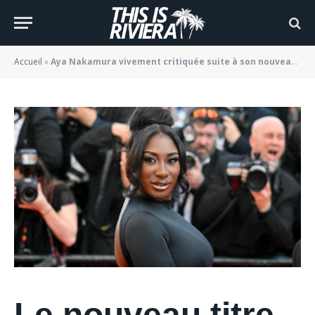
single « VIP »
BY
JADE MORGANE BLOGGER
24/09/2022
Accueil
»
Aya Nakamura vivement critiquée suite à son nouveau single « VIP »
Le nouveau titre