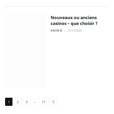
Nouveaux ou anciens
casinos – que choisir ?
KEVIN B.
31/10/2025
Suivant
…
1
2
3
17