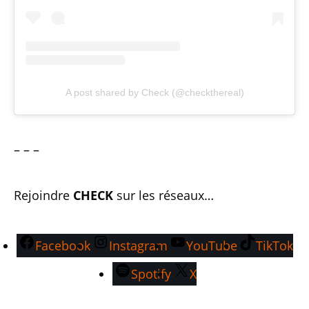
A post shared by Check (@checkthereal)
– – –
Rejoindre
CHECK
sur les réseaux…
Facebook
Instagram
YouTube
TikTok
Spotify
X