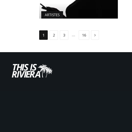
ARTISTES
Suivant
…
1
2
3
16