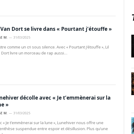
l Van Dort se livre dans « Pourtant j’étouffe »
E M.
31/03/2025
itre comme un cri sous silence. Avec « Pourtant j’étouffe », Lil
 Dort livre un morceau de rap aussi…
nehiver décolle avec « Je t’emmènerai sur la
ne »
E M.
31/03/2025
c « Je t’emmènerai sur la lune », Lunehiver nous offre une
enthèse suspendue entre espoir et désillusion. Plus qu’une