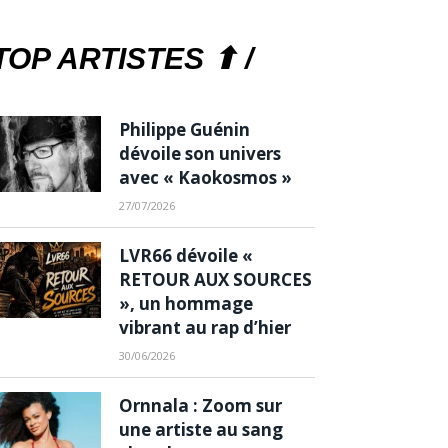
TOP ARTISTES ⬆ /
Philippe Guénin
dévoile son univers
avec « Kaokosmos »
27/07/2026
LVR66 dévoile «
RETOUR AUX SOURCES
», un hommage
vibrant au rap d’hier
30/06/2026
Ornnala : Zoom sur
une artiste au sang