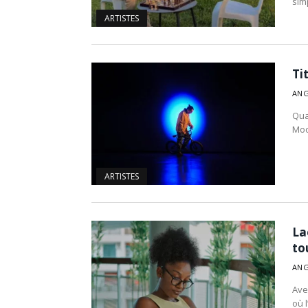
sim
ARTISTES
Ti
ANG
Qua
Moo
ARTISTES
La
to
ANG
Ave
où 