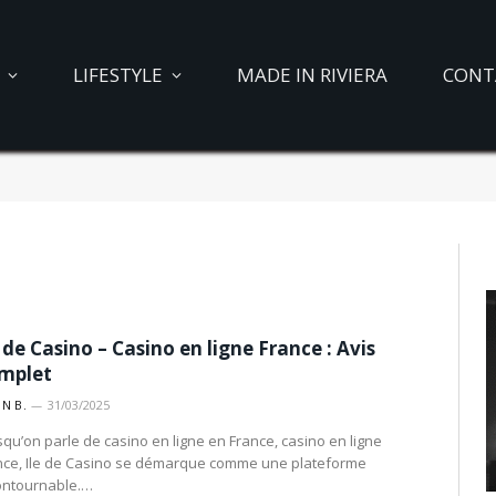
LIFESTYLE
MADE IN RIVIERA
CONT
e de Casino – Casino en ligne France : Avis
mplet
IN B.
31/03/2025
squ’on parle de casino en ligne en France, casino en ligne
nce, Ile de Casino se démarque comme une plateforme
ontournable.…