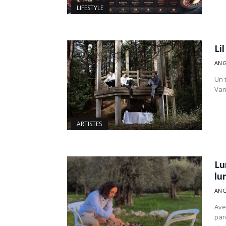
LIFESTYLE
Li
ANG
Un t
Van
ARTISTES
Lu
lu
ANG
Ave
par