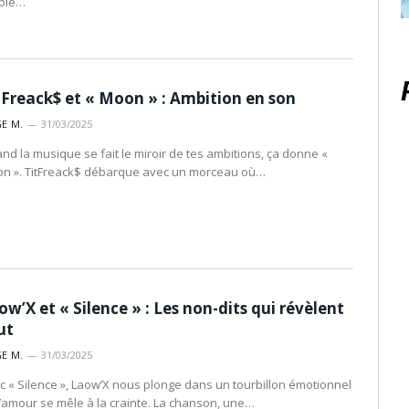
ple…
tFreack$ et « Moon » : Ambition en son
E M.
31/03/2025
nd la musique se fait le miroir de tes ambitions, ça donne «
n ». TitFreack$ débarque avec un morceau où…
ow’X et « Silence » : Les non-dits qui révèlent
ut
E M.
31/03/2025
c « Silence », Laow’X nous plonge dans un tourbillon émotionnel
l’amour se mêle à la crainte. La chanson, une…