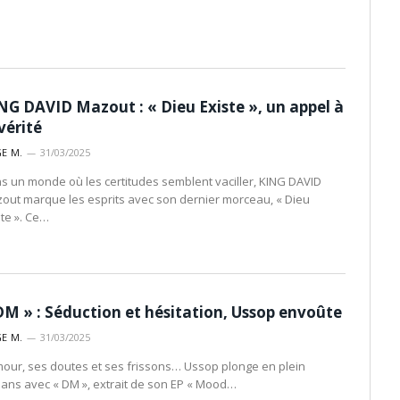
NG DAVID Mazout : « Dieu Existe », un appel à
 vérité
E M.
31/03/2025
s un monde où les certitudes semblent vaciller, KING DAVID
out marque les esprits avec son dernier morceau, « Dieu
ste ». Ce…
DM » : Séduction et hésitation, Ussop envoûte
E M.
31/03/2025
mour, ses doutes et ses frissons… Ussop plonge en plein
ans avec « DM », extrait de son EP « Mood…