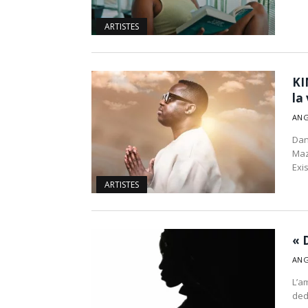
ARTISTES
KI
la
ANG
Dan
Maz
Exi
ARTISTES
« 
ANG
L’a
ded