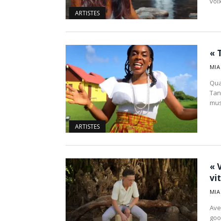
voi
ARTISTES
« 
MIA
Qua
Tan
mus
ARTISTES
« 
vi
MIA
Ave
goo