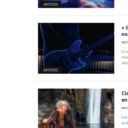
ARTISTES
« 
no
ANG
Err
féé
alb
ARTISTES
Cl
en
ANG
Dan
quê