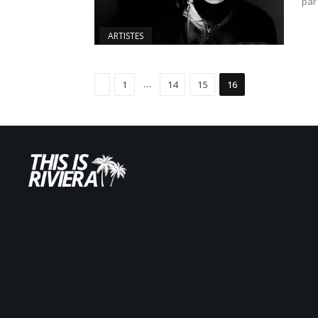
par
ARTISTES
Précédent
…
1
14
15
16