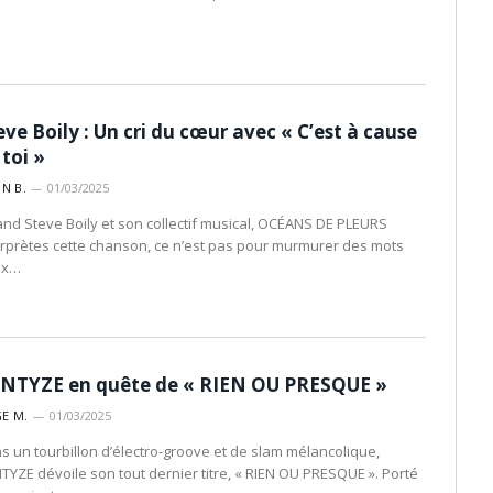
eve Boily : Un cri du cœur avec « C’est à cause
 toi »
IN B.
01/03/2025
nd Steve Boily et son collectif musical, OCÉANS DE PLEURS
erprètes cette chanson, ce n’est pas pour murmurer des mots
ux…
NTYZE en quête de « RIEN OU PRESQUE »
E M.
01/03/2025
s un tourbillon d’électro-groove et de slam mélancolique,
TYZE dévoile son tout dernier titre, « RIEN OU PRESQUE ». Porté