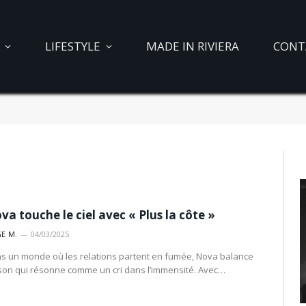
LIFESTYLE
MADE IN RIVIERA
CONT
va touche le ciel avec « Plus la côte »
E M.
04/03/2025
s un monde où les relations partent en fumée, Nova balance
son qui résonne comme un cri dans l’immensité. Avec…