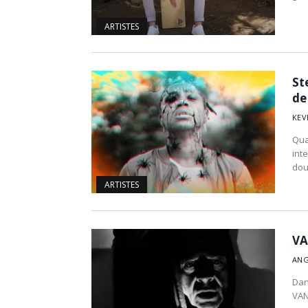
ARTISTES
St
de
KEV
Qua
int
do
ARTISTES
VA
ANG
Dan
VAN