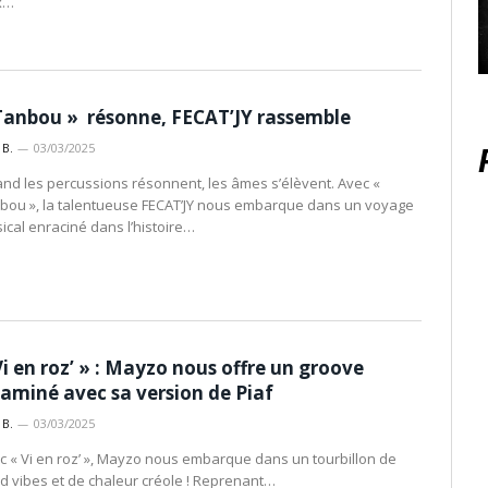
x…
Tanbou » résonne, FECAT’JY rassemble
 B.
03/03/2025
nd les percussions résonnent, les âmes s’élèvent. Avec «
bou », la talentueuse FECAT’JY nous embarque dans un voyage
ical enraciné dans l’histoire…
Vi en roz’ » : Mayzo nous offre un groove
taminé avec sa version de Piaf
 B.
03/03/2025
c « Vi en roz’ », Mayzo nous embarque dans un tourbillon de
d vibes et de chaleur créole ! Reprenant…