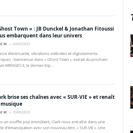
Ghost Town » : JB Dunckel & Jonathan Fitoussi
us embarquent dans leur univers
E M.
03/03/2025
ance électrisante, vibrations sidérales et clignotements
riques : bienvenue dans « Ghost Town », extrait du prochain
um MIRAGES II, le dernier trip…
ark brise ses chaînes avec « SUR-VIE » et renaît
 musique
E M.
03/03/2025
s un souffle pop envoûtant, Clark nous entraîne dans une
te d’émancipation avec son nouveau titre, « SUR-VIE ». Une