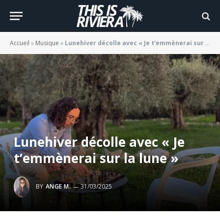
Accueil
»
Musique
»
Lunehiver décolle avec « Je t’emmènerai sur la lune »
Lunehiver décolle avec « Je
t’emmènerai sur la lune »
BY
ANGE M.
31/03/2025