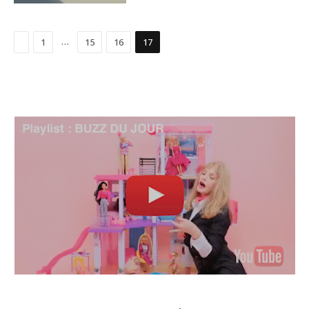
Précédent
…
1
15
16
17