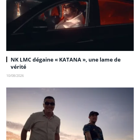
NK LMC dégaine « KATANA », une lame de
vérité
10/08/2026