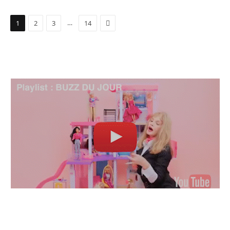
Suivant
…
1
2
3
14
TOP ARTISTES ⬆ /