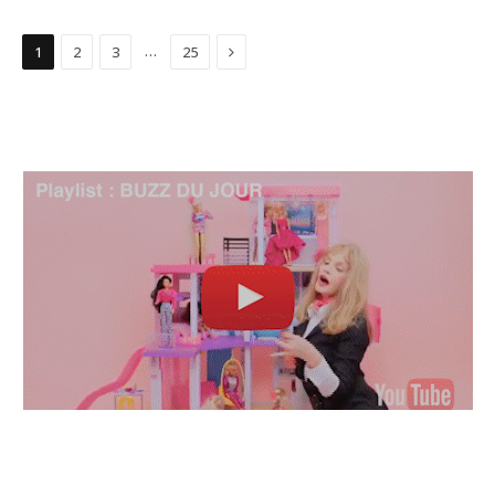
Suivant
…
1
2
3
25
TOP ARTISTES ⬆ /