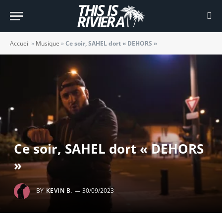
Accueil
»
Musique
»
Ce soir, SAHEL dort « DEHORS »
Ce soir, SAHEL dort « DEHORS
»
BY
KEVIN B.
30/09/2023