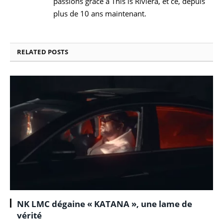
passions grâce à This is Riviera, et ce, depuis
plus de 10 ans maintenant.
RELATED
POSTS
NK LMC dégaine « KATANA », une lame de
vérité