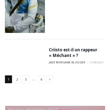
Criisto est-il un rappeur
« Méchant » ?
JADE MORGANE BLOGGER
21/08/2021
Suivant
…
1
2
3
6