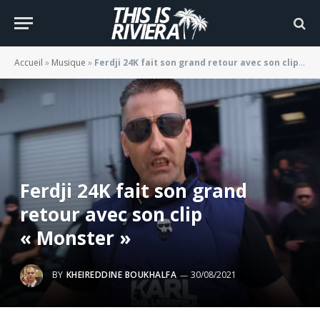
Accueil
»
Musique
»
Ferdji 24K fait son grand retour avec son clip « Monster »
Ferdji 24K fait son grand
retour avec son clip
« Monster »
BY
KHEIREDDINE BOUKHALFA
30/08/2021