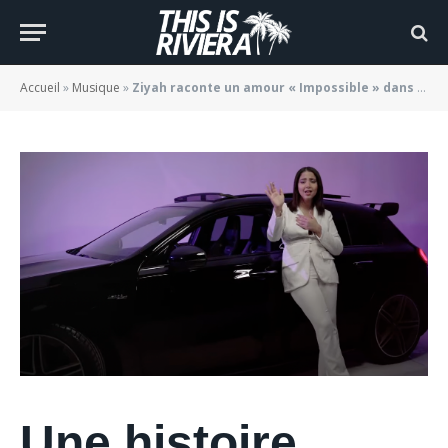
nouveau clip
BY
JADE MORGANE BLOGGER
08/01/2022
Accueil
»
Musique
»
Ziyah raconte un amour « Impossible » dans son nouveau clip
Une histoire