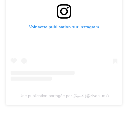
Voir cette publication sur Instagram
Une publication partagée par 𝒵𝒾𝓎𝒶𝒽 (@ziyah_mk)