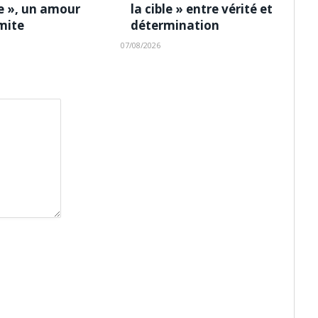
le », un amour
la cible » entre vérité et
imite
détermination
07/08/2026