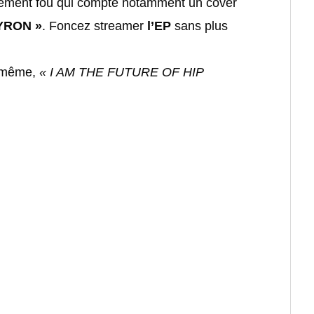
tement fou qui compte notamment un cover
YRON »
. Foncez streamer
l’EP
sans plus
i-même,
« I AM THE FUTURE OF HIP