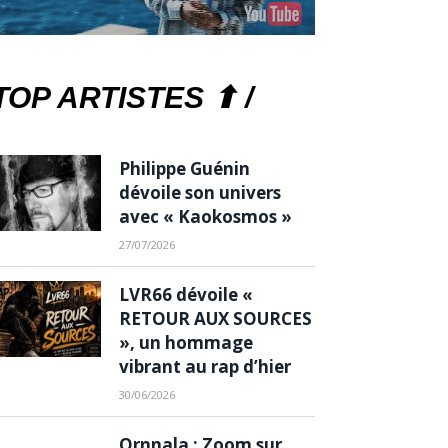
TOP ARTISTES ⬆ /
Philippe Guénin
dévoile son univers
avec « Kaokosmos »
27/07/2026
LVR66 dévoile «
RETOUR AUX SOURCES
», un hommage
vibrant au rap d’hier
30/06/2026
Ornnala : Zoom sur