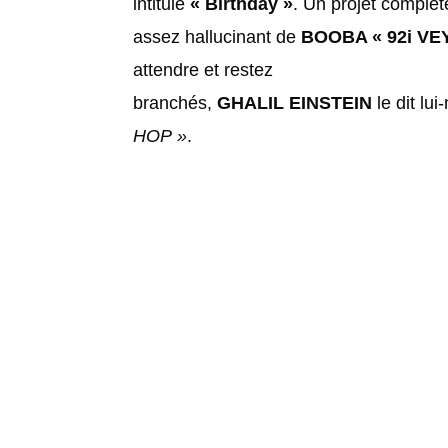
intitulé
« Birthday »
. Un projet complè
assez hallucinant de
BOOBA « 92i VE
attendre et restez
branchés,
GHALIL EINSTEIN
le dit lu
HOP »
.