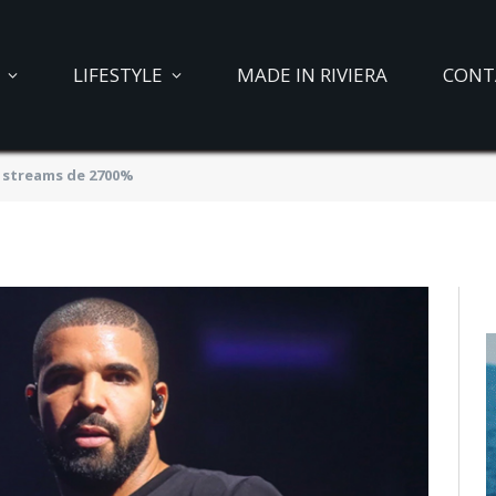
ec Drake augmente les
LIFESTYLE
MADE IN RIVIERA
CONT
0%
 streams de 2700%
022