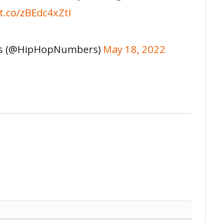
/t.co/zBEdc4xZtI
rs (@HipHopNumbers)
May 18, 2022