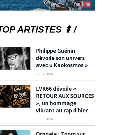
TOP ARTISTES ⬆ /
Philippe Guénin
dévoile son univers
avec « Kaokosmos »
27/07/2026
LVR66 dévoile «
RETOUR AUX SOURCES
», un hommage
vibrant au rap d’hier
30/06/2026
Ornnala : Zoom sur