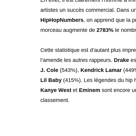
artistes un succès commercial. Dans 
HipHopNumbers
, on apprend que la 
morceau augmente de
2783%
le nombr
Cette statistique est d’autant plus impr
l’amende les autres rappeurs.
Drake
es
J. Cole
(543%),
Kendrick Lamar
(449%
Lil Baby
(415%). Les légendes du hip
Kanye West
et
Eminem
sont encore un
classement.