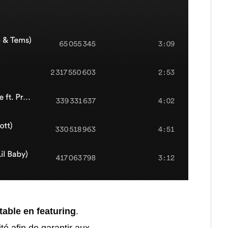
ntable en featuring
.
ité afin de garantir aux