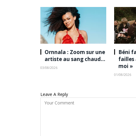
Ornnala : Zoom sur une
Béni fa
artiste au sang chaud…
failles
moi »
03/08/2026
01/08/2026
Leave A Reply