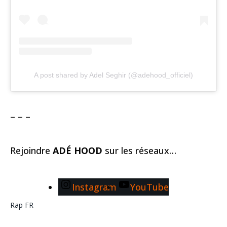
A post shared by Adel Seghir (@adehood_officiel)
– – –
Rejoindre
ADÉ HOOD
sur les réseaux…
Instagram
YouTube
Rap FR