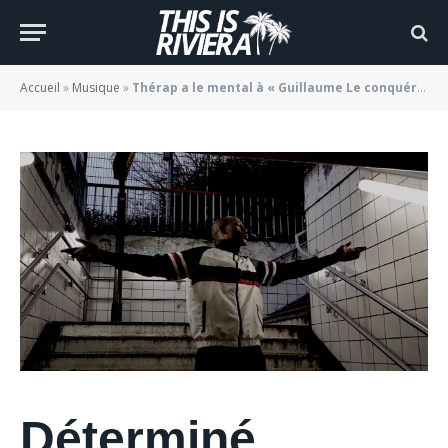
dans son dernier clip
BY
JADE MORGANE BLOGGER
05/10/2021
Accueil
»
Musique
»
Thérap a le mental à « Guillaume Le conquérant » dans son dernier clip
Déterminé