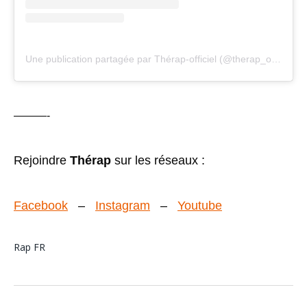
Une publication partagée par Thérap-officiel (@therap_officiel)
———-
Rejoindre
Thérap
sur les réseaux :
Facebook
–
Instagram
–
Youtube
Rap FR