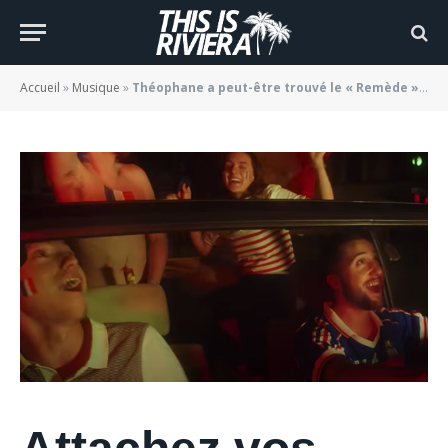
dernier clip
BY
JADE MORGANE BLOGGER
04/02/2021
Accueil
»
Musique
»
Théophane a peut-être trouvé le « Remède » dans son dernier clip