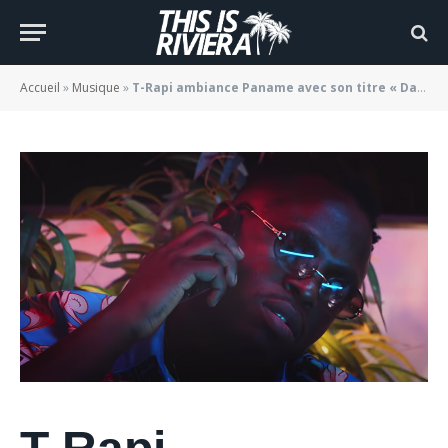
monde »
BY
JADE MORGANE BLOGGER
15/01/2021
Accueil
»
Musique
»
T-Rapi ambiance Paname avec son titre « Dans mon monde »