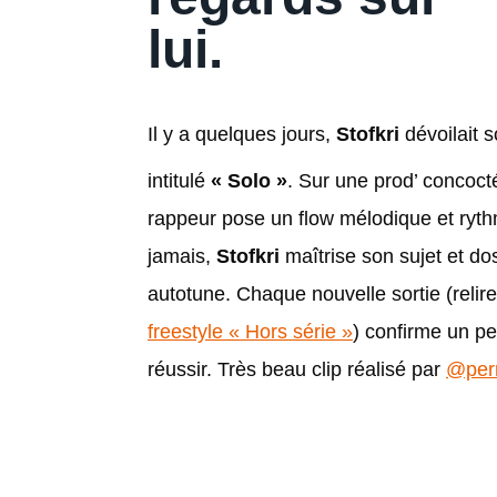
lui.
Il y a quelques jours,
Stofkri
dévoilait 
intitulé
« Solo »
. Sur une prod’ concoc
rappeur pose un flow mélodique et ryth
jamais,
Stofkri
maîtrise son sujet et do
autotune. Chaque nouvelle sortie (relire 
freestyle « Hors série »
) confirme un p
réussir. Très beau clip réalisé par
@pern