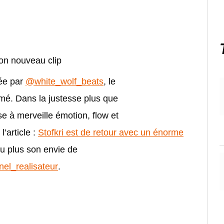
son nouveau clip
tée par
@white_wolf_beats
, le
mé. Dans la justesse plus que
se à merveille émotion, flow et
l’article :
Stofkri est de retour avec un énorme
eu plus son envie de
el_realisateur
.