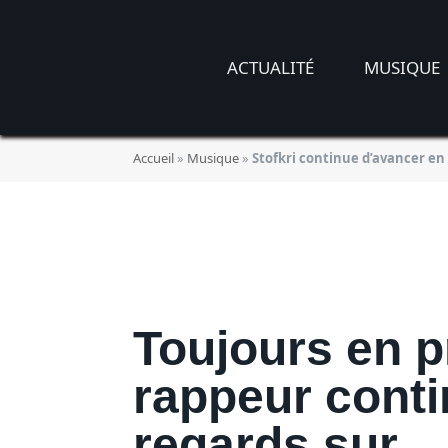
ACTUALITÉ
MUSIQUE
Stofkri continue 
Accueil
»
Musique
»
Stofkri continue d’avancer en 
BY
JADE MORGANE BLOGGER
19/06
Toujours en p
rappeur contin
regards sur