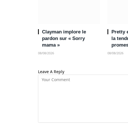
Clayman implore le
Pretty
pardon sur « Sorry
la ten
mama »
promes
08/08/2026
08/08/2026
Leave A Reply