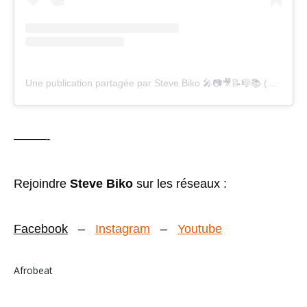
Une publication partagée par Steve Biko 🎤📷🎥📝🎼📚 (@iamsbiko)
———-
Rejoindre
Steve Biko
sur les réseaux :
Facebook
–
Instagram
–
Youtube
Afrobeat