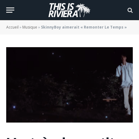
« Remonter Le Temps »
BY
JADE MORGANE BLOGGER
16/08/2022
Accueil
»
Musique
»
SkinnyBoy aimerait « Remonter Le Temps »