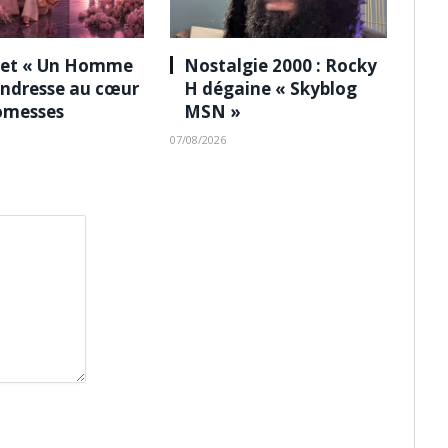
 et « Un Homme
Nostalgie 2000 : Rocky
tendresse au cœur
H dégaine « Skyblog
omesses
MSN »
07/08/2026