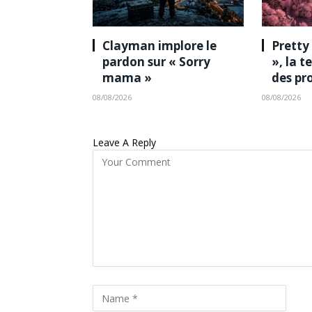
Clayman implore le
Pretty
pardon sur « Sorry
», la 
mama »
des pr
08/08/2026
08/08/2026
Leave A Reply