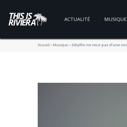
Sibyllin ne veut
ACTUALITÉ
MUSIQUE
« Sans Contact »
Accueil
»
Musique
»
Sibyllin ne veut pas d’une so
BY
JADE MORGANE BLOGGER
08/03/2