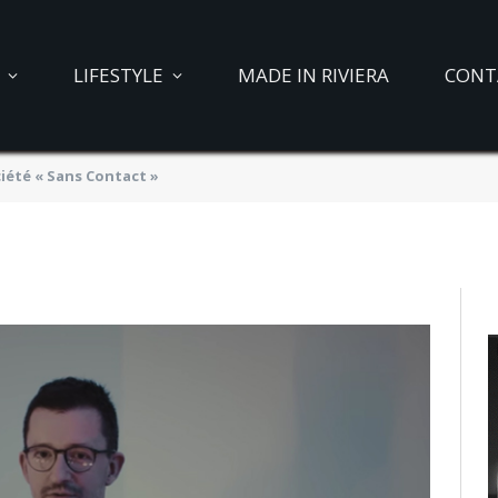
 pas d’une société
LIFESTYLE
MADE IN RIVIERA
CONT
ciété « Sans Contact »
021