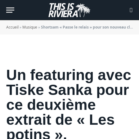
pour son nouveau clip
BY
JADE MORGANE BLOGGER
30/04/2021
Accueil
»
Musique
»
Shortsam « Passe le relais » pour son nouveau clip
Un featuring avec
Tiske Sanka pour
ce deuxième
extrait de « Les
potins ».