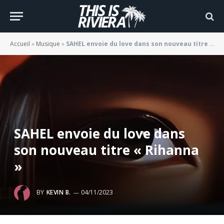
Accueil
»
Musique
»
SAHEL envoie du love dans son nouveau titre « Rihanna »
SAHEL envoie du love dans
son nouveau titre « Rihanna
»
BY
KEVIN B.
04/11/2023