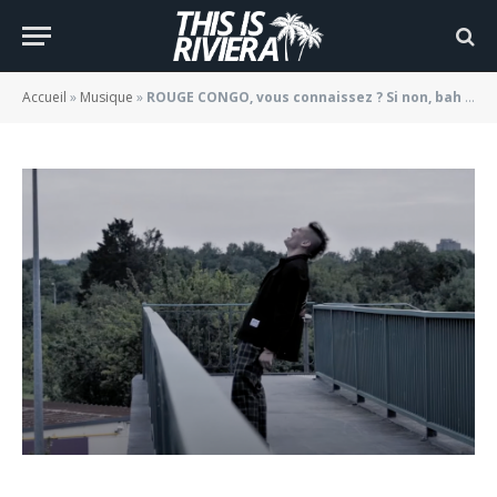
est temps »
BY
JADE MORGANE BLOGGER
23/02/2022
Accueil
»
Musique
»
ROUGE CONGO, vous connaissez ? Si non, bah « Il est temps »