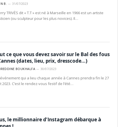
IN B.
31/07/2023
rry TRIVÈS dit « T.T » est né à Marseille en 1966 est un artiste
ticien (ou sculpteur pour les plus novices). Il…
ut ce que vous devez savoir sur le Bal des fous
Cannes (dates, lieu, prix, dresscode…)
IREDDINE BOUKHALFA
30/07/2023
 événement qui a lieu chaque année à Cannes prendra fin le 27
t 2023. C’est le rendez-vous festif de l’été…
us, le millionnaire d’Instagram débarque à
nnes !