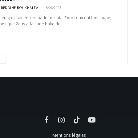
IREDDINE BOUKHALFA
15/06/2023
dieu grec fait encore parler de lui… Pour ceux qui l’ont loupé,
hez que Zeus a fait une halte du…
Suivant
Facebook
Instagram
TikTok
YouTube
Mentions légales