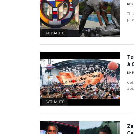
KEV
Thie
plas
ACTUALITÉ
To
à 
KHE
Cet
aou
ACTUALITÉ
Ze
Ca