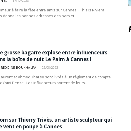
IN B.
17/10/2023
umeur à faire la fête entre amis sur Cannes ? This is Riviera
s donne les bonnes adresses des bars et…
e grosse bagarre explose entre influenceurs
ns la boîte de nuit Le Palm à Cannes !
IREDDINE BOUKHALFA
22/08/2023
Laurent et Ahmed Thai se sont livrés à un règlement de compte
c Yomi Denzel. Les influenceurs sortent de leurs…
om sur Thierry Trivès, un artiste sculpteur qui
le vent en poupe à Cannes