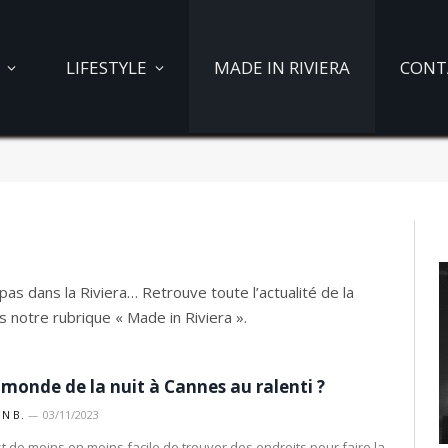
LIFESTYLE
MADE IN RIVIERA
CONT
pas dans la Riviera… Retrouve toute l’actualité de la
s notre rubrique « Made in Riviera ».
 monde de la nuit à Cannes au ralenti ?
IN B.
03/11/2023
st de moins en moins facile de trouver des endroits pour faire la