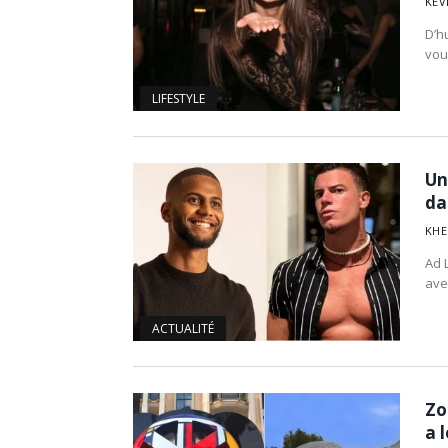
KEV
D’h
vou
LIFESTYLE
Un
da
KHE
Ad 
ave
ACTUALITÉ
Zo
a 