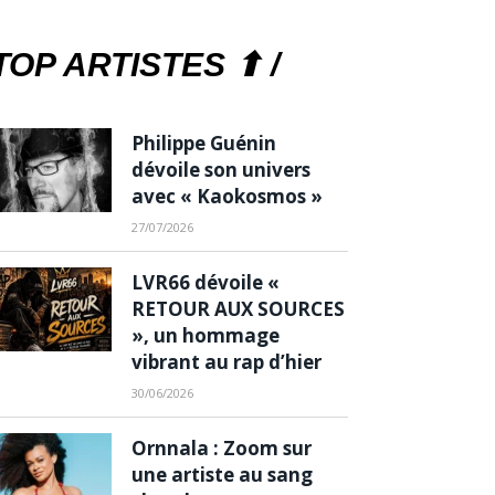
TOP ARTISTES ⬆ /
Philippe Guénin
dévoile son univers
avec « Kaokosmos »
27/07/2026
LVR66 dévoile «
RETOUR AUX SOURCES
», un hommage
vibrant au rap d’hier
30/06/2026
Ornnala : Zoom sur
une artiste au sang