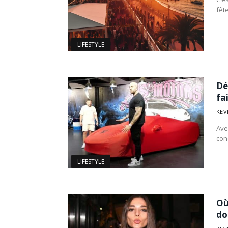
fête
LIFESTYLE
Dé
fa
KEV
Ave
con
LIFESTYLE
Où
do