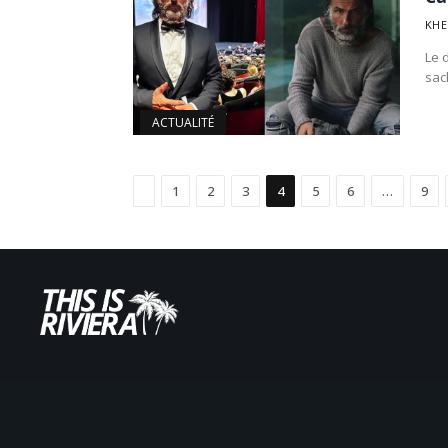
KHE
Le 
sac
ACTUALITÉ
Précédent
1
2
3
4
5
6
…
9