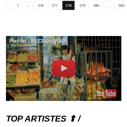
Précédent
1
…
576
577
578
579
580
…
583
TOP ARTISTES ⬆ /