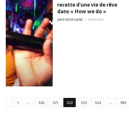
recette d’une vie de rêve
dans « How we do »
JADE MORGANE
07/09/2021
Précédent
1
…
520
521
522
523
524
…
583