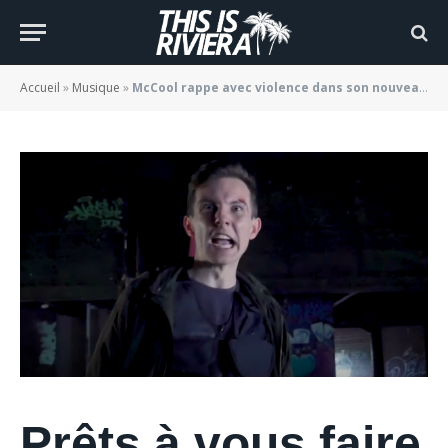
« Kaneda »
BY
JADE MORGANE BLOGGER
07/09/2021
Accueil
»
Musique
»
McCool rappe avec violence dans son nouveau clip « Kaneda »
Prêts à vous faire