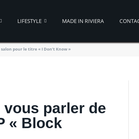
 live dans un salon
LIFESTYLE
MADE IN RIVIERA
CONTA
 Don’t Know »
salon pour le titre « I Don’t Know »
2022
 vous parler de
P « Block