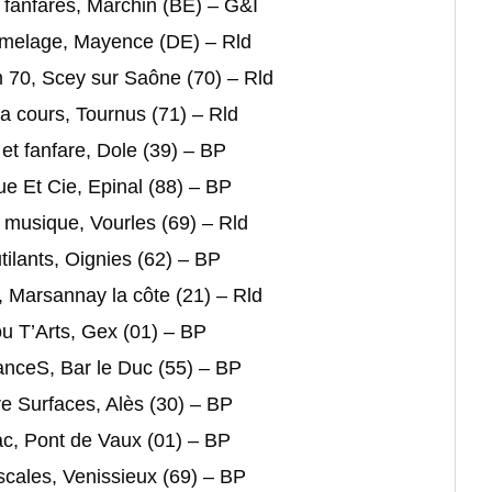
 fanfares, Marchin (BE) – G&I
umelage, Mayence (DE) – Rld
 70, Scey sur Saône (70) – Rld
a cours, Tournus (71) – Rld
 et fanfare, Dole (39) – BP
ue Et Cie, Epinal (88) – BP
a musique, Vourles (69) – Rld
tilants, Oignies (62) – BP
ys, Marsannay la côte (21) – Rld
 ou T’Arts, Gex (01) – BP
sanceS, Bar le Duc (55) – BP
ère Surfaces, Alès (30) – BP
vrac, Pont de Vaux (01) – BP
Escales, Venissieux (69) – BP