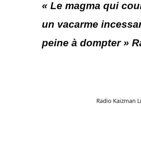
« Le magma qui coul
un vacarme incessa
peine à dompter » 
Radio Kaizman Li