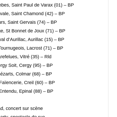
mbes, Saint Paul de Varax (01) – BP
tivale, Saint Chamond (42) – BP
ours, Saint Gervais (74) – BP
ge, St Bonnet de Joux (71) – BP
al d’Aurillac, Aurillac (15) – BP
Tournugeois, Lacrost (71) – BP
refelues, Vitré (35) – Rld
rgy Soit, Cergy (95) – BP
Lézarts, Colmar (68) – BP
Faïencerie, Creil (60) – BP
 Entendu, Epinal (88) – BP
d, concert sur scène
arty, spectacle de rue