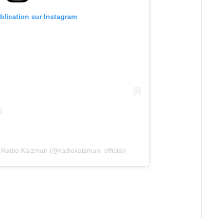
ublication sur Instagram
 Radio Kaizman (@radiokaizman_official)