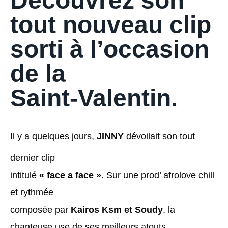
Découvrez son
tout nouveau clip
sorti à l’occasion
de la
Saint-Valentin.
Il y a quelques jours,
JINNY
dévoilait son tout
dernier clip
intitulé
« face a face »
. Sur une prod’ afrolove chill
et rythmée
composée par
Kairos Ksm et Soudy
, la
chanteuse use de ses meilleurs atouts