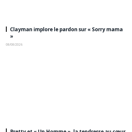
Clayman implore le pardon sur « Sorry mama
»
08/08/2026
Pretty et « Un Homme », la tendresse au cœur