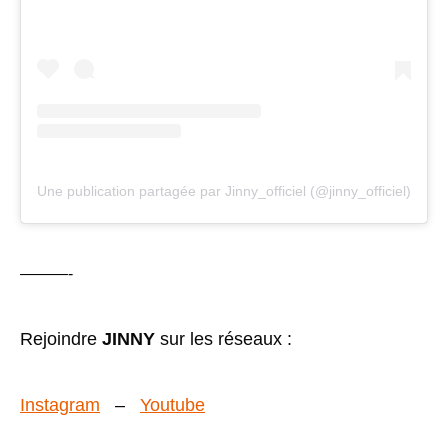
Une publication partagée par Jinny_officiel (@jinny_officiel)
———-
Rejoindre
JINNY
sur les réseaux :
Instagram
–
Youtube