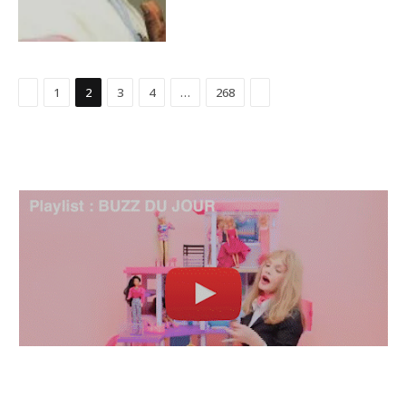
Précédent
Suivant
1
2
3
4
…
268