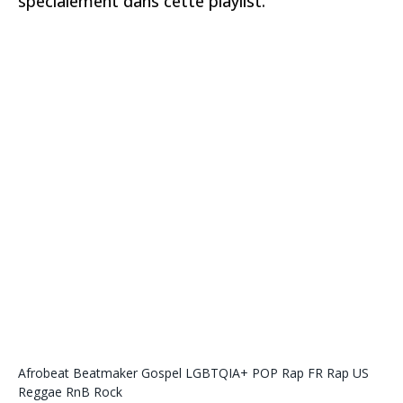
spécialement dans cette playlist.
Afrobeat
Beatmaker
Gospel
LGBTQIA+
POP
Rap FR
Rap US
Reggae
RnB
Rock