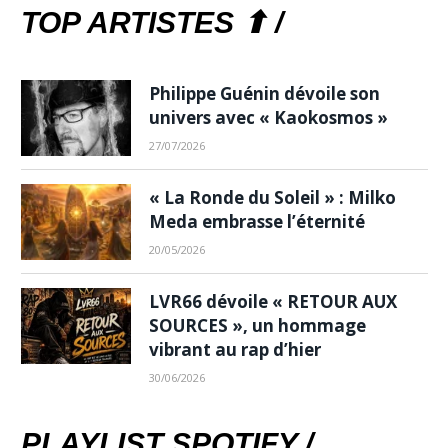
TOP ARTISTES ⬆ /
Philippe Guénin dévoile son
univers avec « Kaokosmos »
27/07/2026
« La Ronde du Soleil » : Milko
Meda embrasse l’éternité
20/05/2026
LVR66 dévoile « RETOUR AUX
SOURCES », un hommage
vibrant au rap d’hier
30/06/2026
PLAYLIST SPOTIFY /