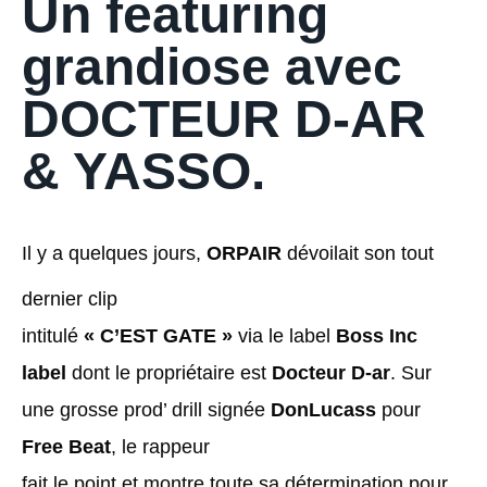
Un featuring
grandiose avec
DOCTEUR D-AR
& YASSO.
Il y a quelques jours,
ORPAIR
dévoilait son tout
dernier clip
intitulé
« C’EST GATE »
via le label
Boss Inc
label
dont le propriétaire est
Docteur D-ar
. Sur
une grosse prod’ drill signée
DonLucass
pour
Free Beat
, le rappeur
fait le point et montre toute sa détermination pour