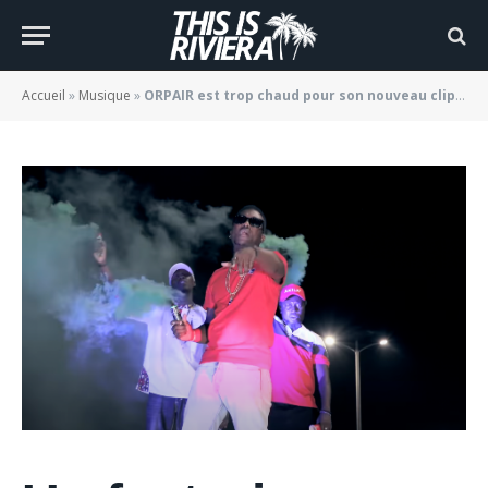
GATE »
BY
JADE MORGANE BLOGGER
01/06/2022
Accueil
»
Musique
»
ORPAIR est trop chaud pour son nouveau clip « C’EST GATE »