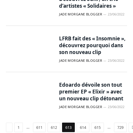
d’artistes « Solidaires »
JADE MORGANE BLOGGER
23/06/2022
LFRB fait des « Insomnie »,
découvrez pourquoi dans
son nouveau clip
JADE MORGANE BLOGGER
23/06/2022
Edoardo dévoile son tout
premier EP « Elixir » avec
un nouveau clip détonant
JADE MORGANE BLOGGER
23/06/2022
Précédent
…
…
1
611
612
613
614
615
729