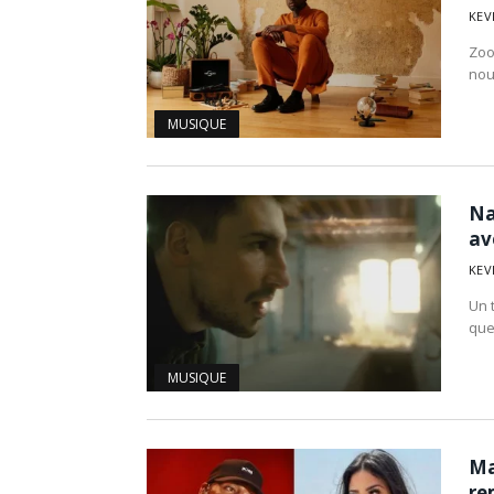
KEV
Zoo
nou
MUSIQUE
Na
av
KEV
Un 
que
MUSIQUE
Ma
re