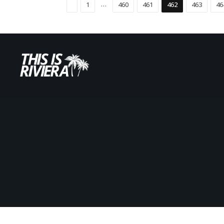
Précédent
…
1
460
461
462
463
46