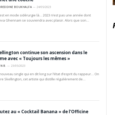
IREDDINE BOUKHALFA
24/05/2023
est en mode sidérurgie là… 2023 n’est pas une année dont
va Ghennam se souviendra avec plaisir. Alors que son…
ellington continue son ascension dans le
me avec « Toujours les mêmes »
IN B.
23/05/2023
nouveau single qui en dit long sur l’état d’esprit du rappeur… On
re Skellington, cet artiste qui distille régulièrement de…
utez au « Cocktail Banana » de l’Officine