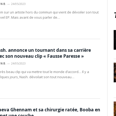
IN B.
24/05/2023
m sur un artiste hors du commun qui vient de dévoiler son tout
vel EP. Mais avant de vous parler de…
sh. annonce un tournant dans sa carrière
ec son nouveau clip « Fausse Paresse »
IN B.
24/05/2023
très beau clip qui va mettre tout le monde d’accord… Il y a
lques jours, Nash. dévoilait son tout nouveau…
eva Ghennam et sa chirurgie ratée, Booba en
met une couche