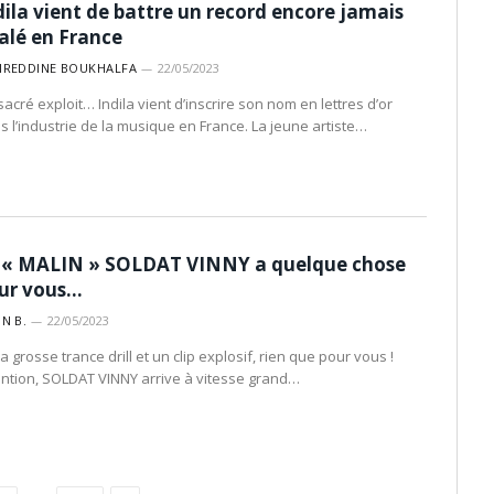
dila vient de battre un record encore jamais
alé en France
IREDDINE BOUKHALFA
22/05/2023
sacré exploit… Indila vient d’inscrire son nom en lettres d’or
s l’industrie de la musique en France. La jeune artiste…
 « MALIN » SOLDAT VINNY a quelque chose
ur vous…
IN B.
22/05/2023
a grosse trance drill et un clip explosif, rien que pour vous !
ention, SOLDAT VINNY arrive à vitesse grand…