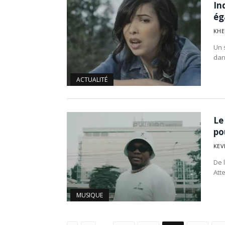
In
ég
KHE
Un 
dan
ACTUALITÉ
Le
po
KEV
De l
Att
MUSIQUE