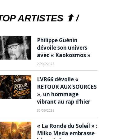
TOP ARTISTES ⬆ /
Philippe Guénin
dévoile son univers
avec « Kaokosmos »
27/07/2026
LVR66 dévoile «
RETOUR AUX SOURCES
», un hommage
vibrant au rap d’hier
30/06/2026
« La Ronde du Soleil » :
Milko Meda embrasse