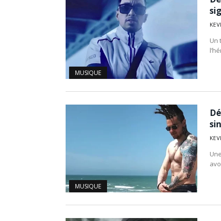
si
KEV
Un t
l’h
MUSIQUE
Dé
si
KEV
Une
avo
MUSIQUE