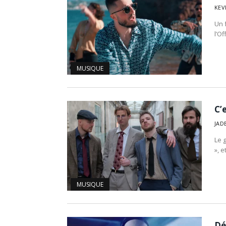
KEV
Un 
l’O
MUSIQUE
C’
JAD
Le 
», e
MUSIQUE
Dé