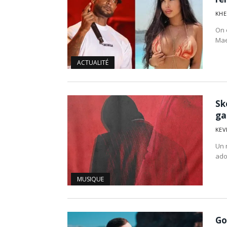
KHE
On 
Mae
ACTUALITÉ
Sk
ga
KEV
Un 
ado
MUSIQUE
Go