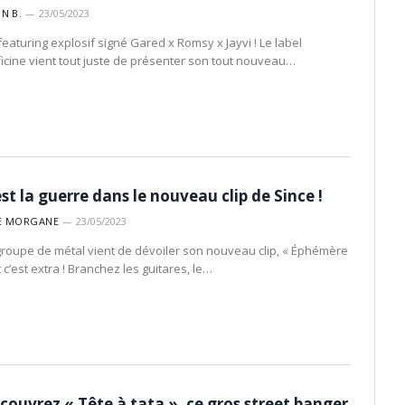
IN B.
23/05/2023
featuring explosif signé Gared x Romsy x Jayvi ! Le label
fficine vient tout juste de présenter son tout nouveau…
est la guerre dans le nouveau clip de Since !
E MORGANE
23/05/2023
groupe de métal vient de dévoiler son nouveau clip, « Éphémère
t c’est extra ! Branchez les guitares, le…
couvrez « Tête à tata », ce gros street banger