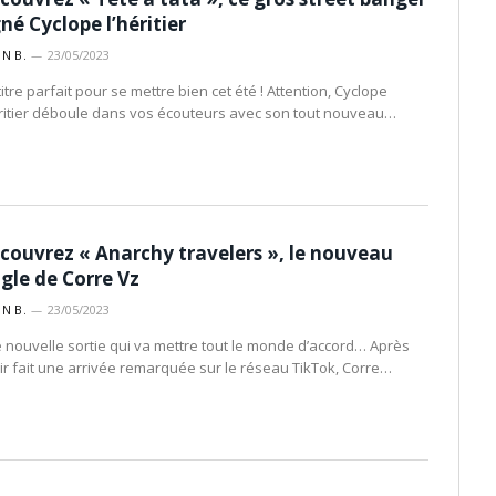
gné Cyclope l’héritier
IN B.
23/05/2023
itre parfait pour se mettre bien cet été ! Attention, Cyclope
éritier déboule dans vos écouteurs avec son tout nouveau…
couvrez « Anarchy travelers », le nouveau
ngle de Corre Vz
IN B.
23/05/2023
 nouvelle sortie qui va mettre tout le monde d’accord… Après
ir fait une arrivée remarquée sur le réseau TikTok, Corre…