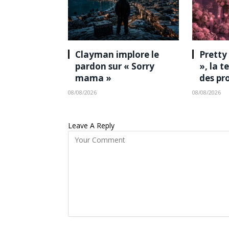
Clayman implore le
Pretty
pardon sur « Sorry
», la 
mama »
des pr
08/08/2026
08/08/2026
Leave A Reply