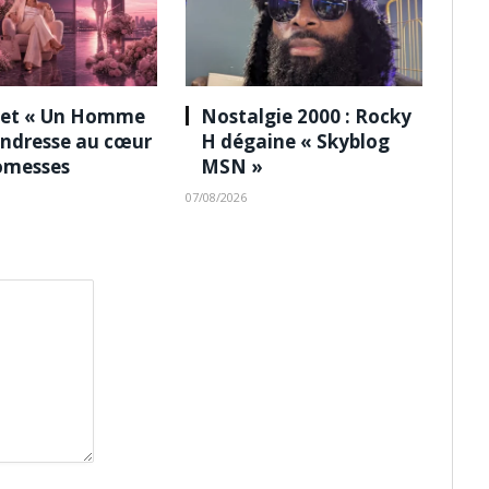
 et « Un Homme
Nostalgie 2000 : Rocky
tendresse au cœur
H dégaine « Skyblog
omesses
MSN »
07/08/2026