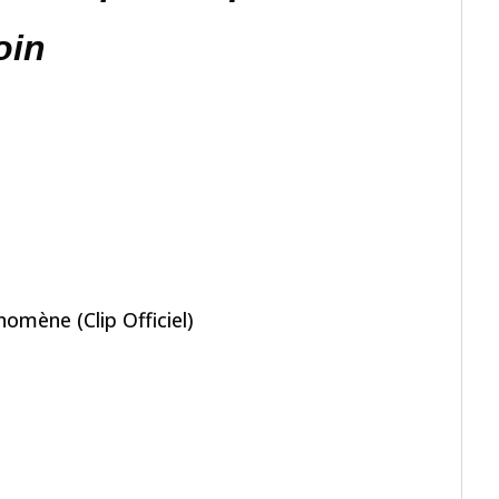
oin
omène (Clip Officiel)