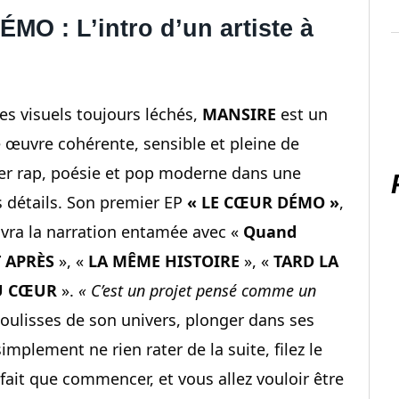
 : L’intro d’un artiste à
ses visuels toujours léchés,
MANSIRE
est un
 œuvre cohérente, sensible et pleine de
oguer rap, poésie et pop moderne dans une
 détails. Son premier EP
« LE CŒUR DÉMO »
,
ivra la narration entamée avec «
Quand
T APRÈS
», «
LA MÊME HISTOIRE
», «
TARD LA
U CŒUR
».
« C’est un projet pensé comme un
s coulisses de son univers, plonger dans ses
implement ne rien rater de la suite, filez le
fait que commencer, et vous allez vouloir être