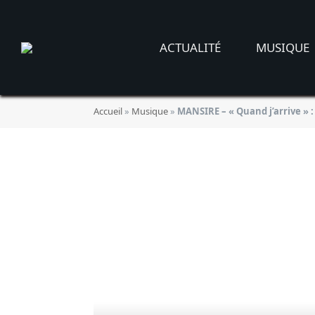
ACTUALITÉ
MUSIQUE
Accueil
»
Musique
»
MANSIRE – « Quand j’arrive » 