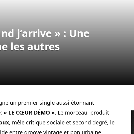
d j’arrive » : Une
e les autres
gne un premier single aussi étonnant
r,
« LE CŒUR DÉMO »
. Le morceau, produit
roux
, mêle critique sociale et second degré, le
ide entre groove vintage et pop urbaine