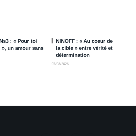
s3 : « Pour toi
NINOFF : « Au coeur de
e », un amour sans
la cible » entre vérité et
détermination
07/08/2026