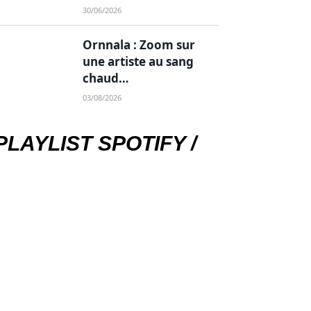
30/06/2026
Ornnala : Zoom sur
une artiste au sang
chaud…
03/08/2026
PLAYLIST SPOTIFY /