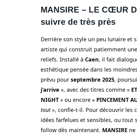
MANSIRE – LE CŒUR DÉMO
suivre de très près
Derrière son style un peu lunaire et 
artiste qui construit patiemment une
reliefs. Installé à
Caen
, il fait dial
esthétique pensée dans les moindres
prévu pour
septembre 2025
, poursu
j’arrive
», avec des titres comme «
E
NIGHT
» ou encore «
PINCEMENT A
tout »
, confie-t-il. Pour découvrir le
idées farfelues et sensibles, ou tout s
follow dès maintenant.
MANSIRE
ne 