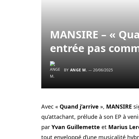
MANSIRE – « Quan
entrée pas comm
BY
ANGE M.
20/06/2025
Avec «
Quand j’arrive
»,
MANSIRE
si
qu’attachant, prélude à son EP à veni
par
Yvan Guillemette
et
Marius Le
tout enveloppé d’une musicalité hybr