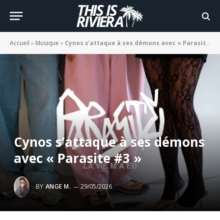
Accueil
»
Musique
»
Cynos s’attaque à ses démons avec « Parasite #3 »
Cynos s’attaque à ses démons
avec « Parasite #3 »
BY
ANGE M.
29/05/2026