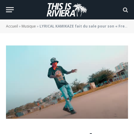
Kamikaze 2 »
BY
JADE MORGANE BLOGGER
15/09/2022
Accueil
»
Musique
»
LYRICAL KAMIKAZE fait du sale pour son « Freestyle Kamikaze 2 »