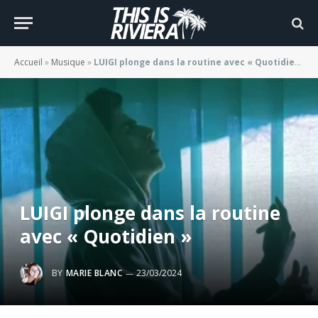
Accueil
»
Musique
»
LUIGI plonge dans la routine avec « Quotidien »
LUIGI plonge dans la routine
avec « Quotidien »
BY
MARIE BLANC
23/03/2024