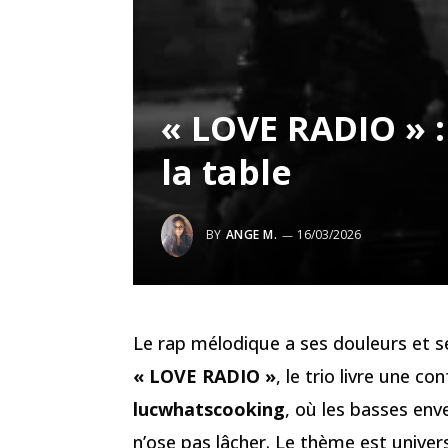
« LOVE RADIO » :
la table
BY
ANGE M.
16/03/2026
Le rap mélodique a ses douleurs et s
« LOVE RADIO »
, le trio livre une c
lucwhatscooking
, où les basses en
n’ose pas lâcher. Le thème est universe