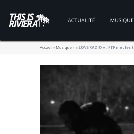
ACTUALITÉ
MUSIQUE
Accueil
»
Musique
»
« LOVE RADIO » : FTF met les t