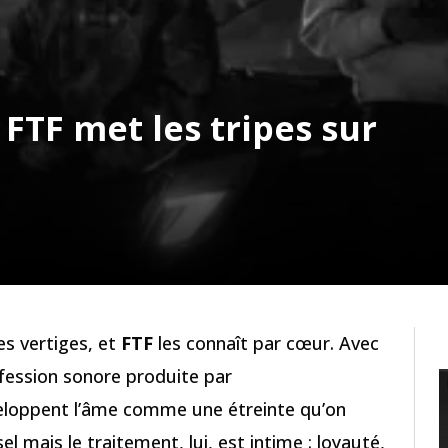
 FTF met les tripes sur
es vertiges, et
FTF
les connaît par cœur. Avec
onfession sonore produite par
veloppent l’âme comme une étreinte qu’on
l mais le traitement, lui, est intime : loyauté,