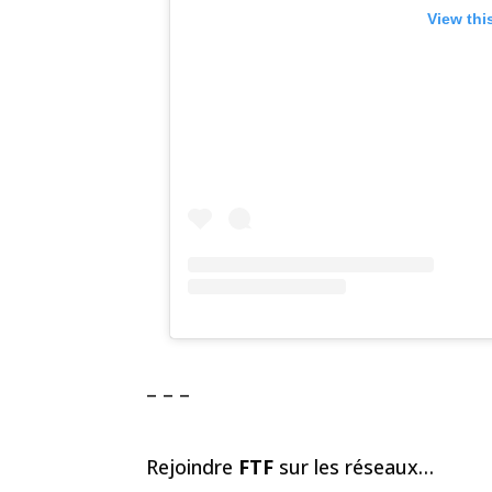
View thi
– – –
Rejoindre
FTF
sur les réseaux…