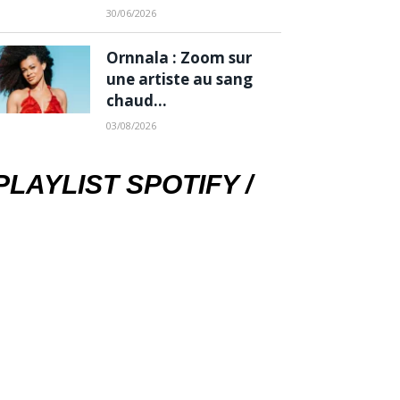
30/06/2026
Ornnala : Zoom sur
une artiste au sang
chaud…
03/08/2026
PLAYLIST SPOTIFY /