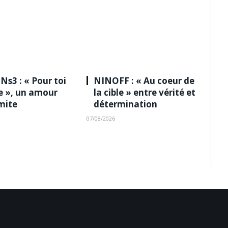
Ns3 : « Pour toi
NINOFF : « Au coeur de
le », un amour
la cible » entre vérité et
imite
détermination
07/08/2026