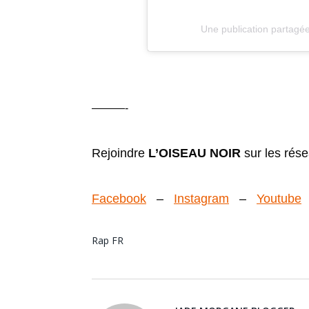
Une publication partagée
———-
Rejoindre
L’OISEAU NOIR
sur les rés
Facebook
–
Instagram
–
Youtube
Rap FR