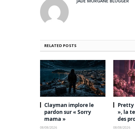
JADE MORGANE BLOGGER
RELATED
POSTS
Clayman implore le
Pretty
pardon sur « Sorry
», la 
mama »
des pr
08/08/2026
08/08/2026