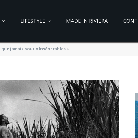
plus poétique que
LIFESTYLE
MADE IN RIVIERA
CONT
séparables »
 que jamais pour « Inséparables »
022