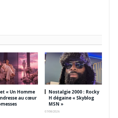
 et « Un Homme
Nostalgie 2000 : Rocky
tendresse au cœur
H dégaine « Skyblog
omesses
MSN »
07/08/2026