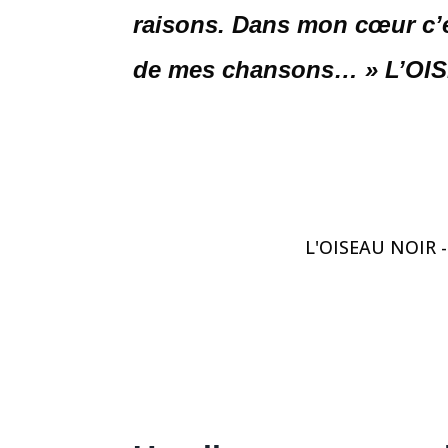
raisons.
Dans mon cœur c’e
de mes chansons…
» L’OI
L'OISEAU NOIR - I