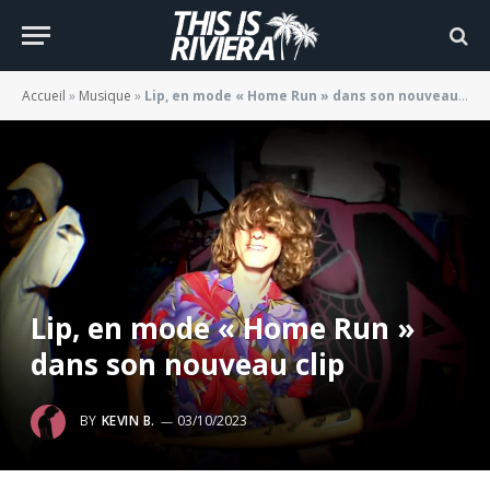
Accueil
»
Musique
»
Lip, en mode « Home Run » dans son nouveau clip
Lip, en mode « Home Run »
dans son nouveau clip
BY
KEVIN B.
03/10/2023